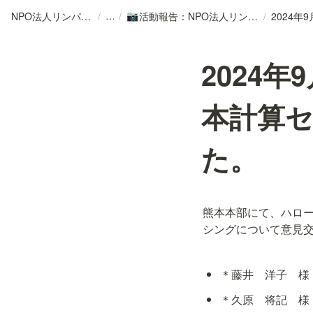
NPO法人リンパカフェ
/
/
活動報告：NPO法人リンパカフェ
/
📷
2024
本計算
た。
熊本本部にて、ハロ
シングについて意見
＊藤井　洋子　様
＊久原　将記　様