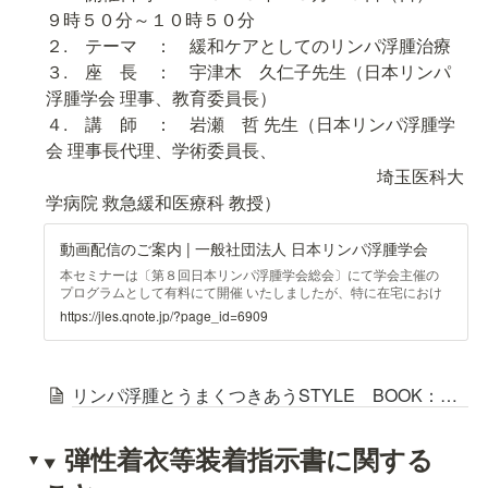
９時５０分～１０時５０分

２.　テーマ　：　緩和ケアとしてのリンパ浮腫治療

３.　座　長　：　宇津木　久仁子先生（日本リンパ
浮腫学会 理事、教育委員長）

４.　講　師　：　岩瀬　哲 先生（日本リンパ浮腫学
会 理事長代理、学術委員長、

　　　　　　　　　　　　　　　　　　　埼玉医科大
学病院 救急緩和医療科 教授）
動画配信のご案内 | 一般社団法人 日本リンパ浮腫学会
本セミナーは〔第８回日本リンパ浮腫学会総会〕にて学会主催の
プログラムとして有料にて開催 いたしましたが、特に在宅におけ
るリンパ浮腫のケアについて、多くの医療者の方々に視聴して い
https://jles.qnote.jp/?page_id=6909
ただければと考える次第です。 ご視聴いただいた非会員の方には
是非本学会にご入会いただき、更に情報共有・連携を図って 参り
たいと思料いたします。
リンパ浮腫とうまくつきあうSTYLE BOOK：著者 吉備 悠理さん
弾性着衣等装着指示書に関する