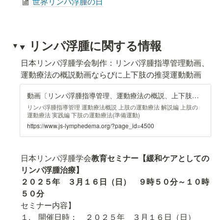
世界リンパ浮腫の日
リンパ浮腫に関する情報
日本リンパ浮腫学会制作：リンパ浮腫指導管理動画、
運動療法の概説動画ならびに上下肢の推奨運動動画
動画〔リンパ浮腫指導管理、運動療法の概説、上下肢の推奨運動〕 | 一般社団法人 日本リンパ浮腫学会
リンパ浮腫指導管理 運動療法概説 上肢の運動療法 解説編 上肢の
運動療法 実践編 下肢の運動療法(準備運動)
https://www.js-lymphedema.org/?page_id=4500
日本リンパ浮腫学会
教育セミナー【緩和ケアとしての
リンパ浮腫治療】

２０２５年　３月１６日（日）　９時５０分～１０時
セミナー内容】

１.　開催日時：　２０２５年　３月１６日（日）　