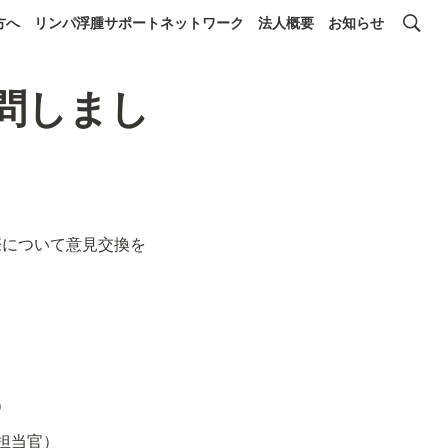
方へ
リンパ浮腫サポートネットワーク
法人概要
お知らせ
訪問しまし
際について意見交換を
）
担当官）