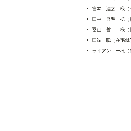
宮本　達之　様（
田中　良明　様（
冨山　哲　　様（
田端　聡（在宅就労
ライアン　千穂（在