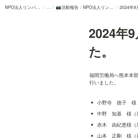
NPO法人リンパカフェ
/
/
活動報告：NPO法人リンパカフェ
/
📷
2024
た。
福岡労働局へ熊本本
行いました。
小野寺　徳子　様
中野　知基　様（
赤木　由紀恵様（
山本　正剛　様（