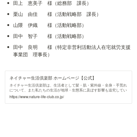
田上　恵美子　様（総務部　課長）
栗山　由佳　　様（活動戦略部　課長）
山隈　伊織　　様（活動戦略部）
田中　智子　　様（活動戦略部）
田中　良明　　様（特定非営利活動法人在宅就労支援
事業団　理事長）
ネイチャー生活倶楽部 ホームページ【公式】
ネイチャー生活倶楽部は、生活者として髪・肌・紫外線・全身・手荒れ
について、また私たちの生活が地球・生態系に及ぼす影響も追究してい
ます。どうしても必要であれば、自分たちで商品まで創り上げていきま
https://www.nature-life-club.co.jp/
す。