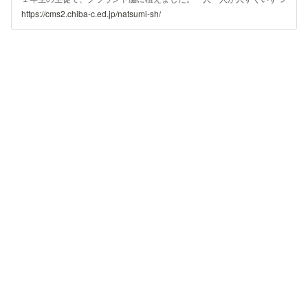
の土を、成長を祈りながらやさしくかけました。この日は風もなく、晴
https://cms2.chiba-c.ed.jp/natsumi-sh/
れ渡った空と小春日和の日差し気持ちよいいい天気でした。植樹の後
は、ビオトープを観察したり日光浴をしたりして過ごしました。