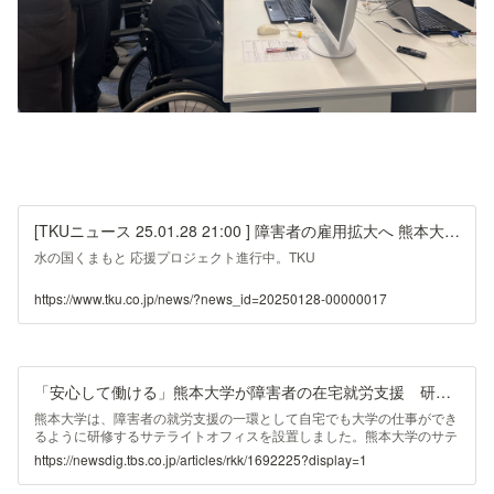
[TKUニュース 25.01.28 21:00 ] 障害者の雇用拡大へ 熊本大学サテライトオフィス開設 国立大で九州初
水の国くまもと 応援プロジェクト進行中。TKU
https://www.tku.co.jp/news/?news_id=20250128-00000017
「安心して働ける」熊本大学が障害者の在宅就労支援 研修用のサテライトオフィスを開設 | 熊本のニュース｜RKK NEWS｜RKK熊本放送 (1ページ)
熊本大学は、障害者の就労支援の一環として自宅でも大学の仕事ができ
るように研修するサテライトオフィスを設置しました。熊本大学のサテ
ライトオフィスは、障害者の在宅就労を支援するNPO法人の事業所内に
https://newsdig.tbs.co.jp/articles/rkk/1692225?display=1
設置さ… (1ページ)