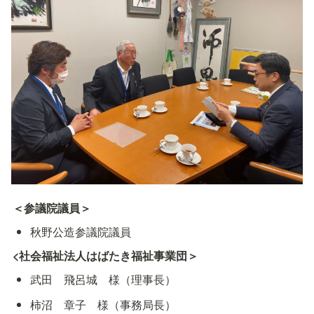
＜参議院議員＞
秋野公造参議院議員
<社会福祉法人はばたき福祉事業団＞
武田　飛呂城　様（理事長）
柿沼　章子　様（事務局長）