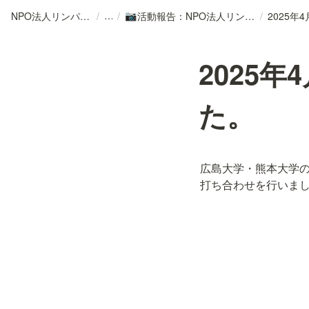
NPO法人リンパカフェ
/
/
活動報告：NPO法人リンパカフェ
/
📷
2025
た。
広島大学・熊本大学
打ち合わせを行いま