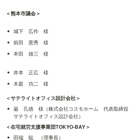
＜熊本市議会＞
城下　広作　様
前田　憲秀　様
本田　雄三　様
井本　正広　様
木庭　功二　様
＜サテライトオフィス設計会社＞
巌　孔徳　様（株式会社コスモホーム　代表取締役　
サテライトオフィス設計会社）
＜在宅就労支援事業団TOKYO-BAY＞
田端　聡　（理事長）