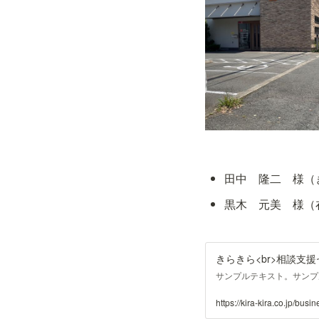
田中　隆二　様（
黒木　元美　様（在
きらきら<br>相談支
サンプルテキスト。サンプ
https://kira-kira.co.jp/bus