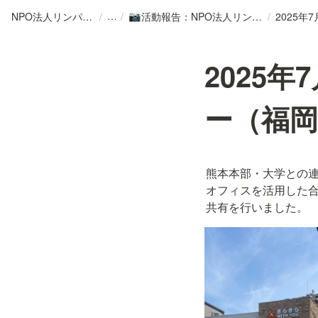
NPO法人リンパカフェ
/
/
活動報告：NPO法人リンパカフェ
/
📷
2025
ー（福
熊本本部・大学との
オフィスを活用した
共有を行いました。