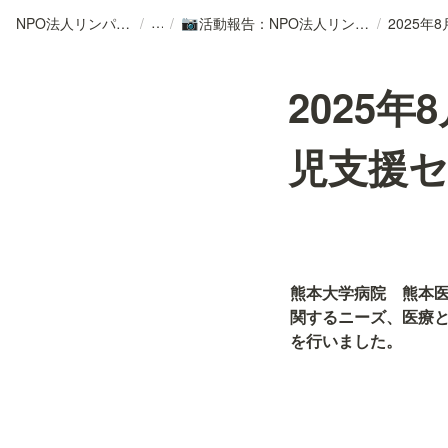
NPO法人リンパカフェ
/
/
活動報告：NPO法人リンパカフェ
/
📷
2025
児支援
熊本大学病院　熊本
関するニーズ、医療
を行いました。