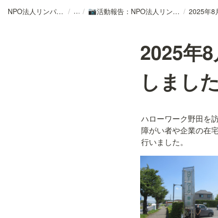
NPO法人リンパカフェ
/
/
活動報告：NPO法人リンパカフェ
/
📷
2025
しまし
ハローワーク野田を
障がい者や企業の在
行いました。