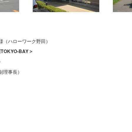
＞
様（ハローワーク野田）
OKYO-BAY＞
）
副理事長）