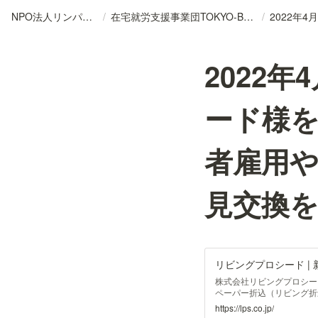
NPO法人リンパカフェ
/
在宅就労支援事業団TOKYO-BAY公式記録（順次作成中）
/
2022
ード様
者雇用
見交換
リビングプロシード |
株式会社リビングプロシー
ペーパー折込（リビング折
してみませんか？新聞未購
https://lps.co.jp/