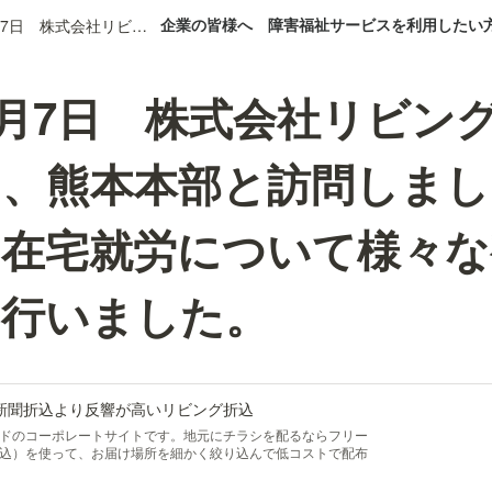
企業の皆様へ
障害福祉サービスを利用したい
2022年4月7日 株式会社リビングプロシード様を、熊本本部と訪問しました。障害者雇用や在宅就労について様々な視点で意見交換を行いました。
年4月7日 株式会社リビン
を、熊本本部と訪問しまし
や在宅就労について様々な
を行いました。
 新聞折込より反響が高いリビング折込
ドのコーポレートサイトです。地元にチラシを配るならフリー
込）を使って、お届け場所を細かく絞り込んで低コストで配布
読層にもリーチできます。