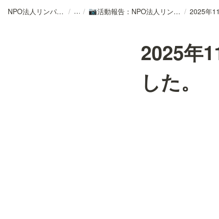
NPO法人リンパカフェ
/
/
活動報告：NPO法人リンパカフェ
/
📷
2025
した。