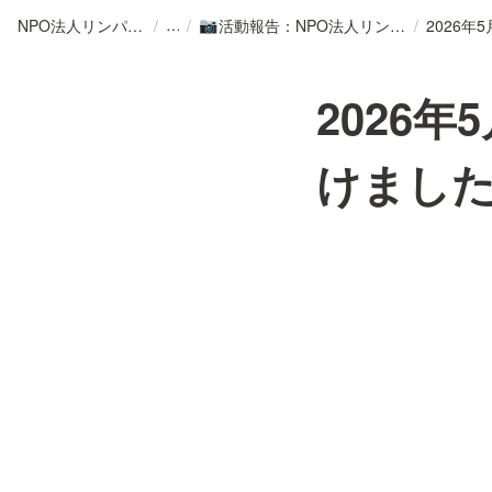
NPO法人リンパカフェ
/
/
活動報告：NPO法人リンパカフェ
/
📷
2026
けまし