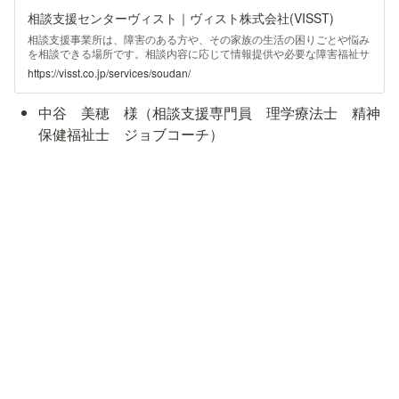
相談支援センターヴィスト｜ヴィスト株式会社(VISST)
相談支援事業所は、障害のある方や、その家族の生活の困りごとや悩み
を相談できる場所です。相談内容に応じて情報提供や必要な障害福祉サ
ービスにつなげたり、関係機関との調整を行います。
https://visst.co.jp/services/soudan/
中谷　美穂　様（相談支援専門員　理学療法士　精神
保健福祉士　ジョブコーチ）