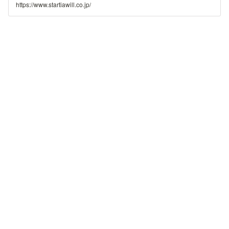
り組んでいます。「障がい者雇用」を単なるCSRではなく、企業の生産
https://www.startiawill.co.jp/
活動に寄与できるものとして捉え、障がい者雇用の未来を創造して参り
ます。