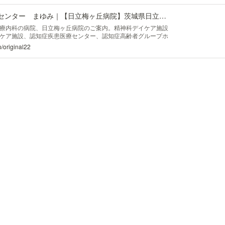
障害者就業・生活支援センター まゆみ｜【日立梅ヶ丘病院】茨城県日立市の精神科・心療内科の病院
療内科の病院、日立梅ヶ丘病院のご案内。精神科デイケア施設
ケア施設、認知症疾患医療センター、認知症高齢者グループホ
を併設。物忘れ外来も行っております。障害者就業・生活支援
/original22
。