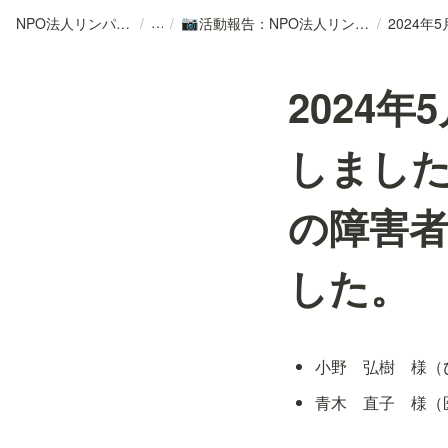
NPO法人リンパカフェ
/
/
活動報告：NPO法人リンパカフェ
/
📷
2024
しまし
の障害
した。
小野　弘樹　様（
青木　直子　様（