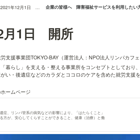
企業の皆様へ
障害福祉サービスを利用したい
2021年12月1日 開所
12月1日 開所
労支援事業団TOKYO-BAY（運営法人：NPO法人リンパカフ
」「暮らし」を支える・整える事業所をコンセプトとしており
障がい・後遺症などのカラダとココロのケアを含めた就労支援
のホームページ　
遺症、リンパ管系の病気などの影響により、「はたらくこと」
る方が、安心してくらすことができること、健康（治療）と働
を実現するためのNPO法人です。 日本肢体不自由協会 は
フェの活動についてまとめました。 NPO法人リンパ