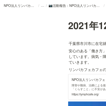
NPO法人リンパカフェ
/
/
活動報告：NPO法人リンパカフェ
/
📷
2021年
千葉県市川市に在宅就
安心のある「働き方
しています。病気・
ていきます。
リンパカフェカフェ
NPO法人リンパカフェ
障害や難病、治療による後
「くらすこと」に不安があ
くことの両立ができること
https://lymphcafe.org/
げみ2/3号 に リンパカ